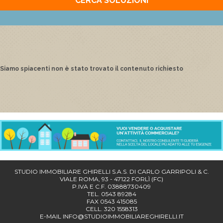
CERCA SOLUZIONI
Siamo spiacenti non è stato trovato il contenuto richiesto
STUDIO IMMOBILIARE GHIRELLI S.A.S. DI CARLO GARRIPOLI & C.
VIALE ROMA, 93 - 47122 FORLÌ (FC)
P.IVA E C.F. 03888730409
TEL. 0543 89284
FAX 0543 415085
CELL. 320 1558313
E-MAIL
INFO@STUDIOIMMOBILIAREGHIRELLI.IT