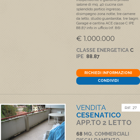
salone di mq. 40 cucina con
splendido portico ingresso,
disimpegno zona notte, tre camere
da letto, studio guardaroba, tre bagni.
Garage e cantina ACE classe C IPE
88,87 info in ufficio (rif. 86)
€ 1.000.000
CLASSE ENERGETICA
C
IPE
88.87
RICHIEDI INFORMAZIONI
CONDIVIDI
VENDITA
RIF. 27
CESENATICO
APP.TO 2 LETTO
68
MQ. COMMERCIALI