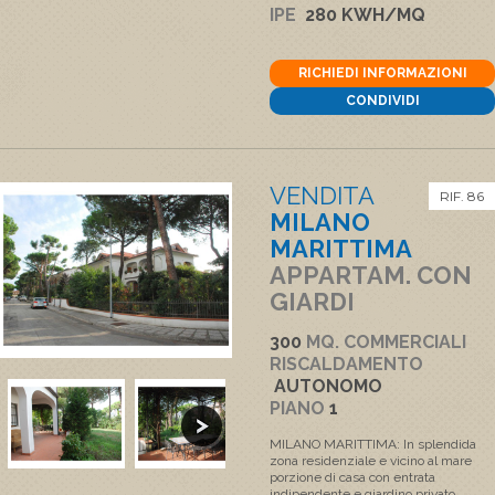
IPE
280 KWH/MQ
RICHIEDI INFORMAZIONI
CONDIVIDI
VENDITA
RIF. 86
MILANO
MARITTIMA
APPARTAM. CON
GIARDI
300
MQ. COMMERCIALI
RISCALDAMENTO
AUTONOMO
PIANO
1
MILANO MARITTIMA: In splendida
zona residenziale e vicino al mare
porzione di casa con entrata
indipendente e giardino privato