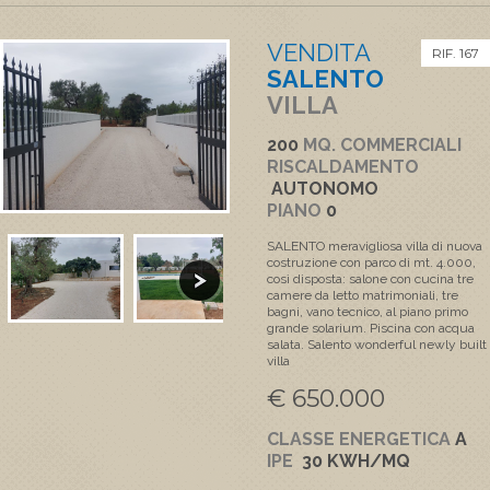
VENDITA
RIF. 167
SALENTO
VILLA
200
MQ. COMMERCIALI
RISCALDAMENTO
AUTONOMO
PIANO
0
SALENTO meravigliosa villa di nuova
costruzione con parco di mt. 4.000,
così disposta: salone con cucina tre
camere da letto matrimoniali, tre
bagni, vano tecnico, al piano primo
grande solarium. Piscina con acqua
salata. Salento wonderful newly built
villa
€ 650.000
CLASSE ENERGETICA
A
IPE
30 KWH/MQ