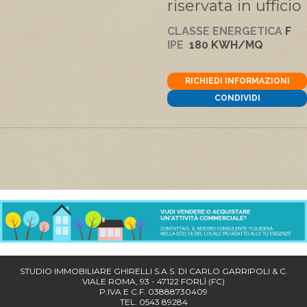
riservata in ufficio
CLASSE ENERGETICA
F
IPE
180 KWH/MQ
RICHIEDI INFORMAZIONI
CONDIVIDI
STUDIO IMMOBILIARE GHIRELLI S.A.S. DI CARLO GARRIPOLI & C.
VIALE ROMA, 93 - 47122 FORLÌ (FC)
P.IVA E C.F. 03888730409
TEL. 0543 89284