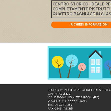
CENTRO STORICO: IDEALE PE
COMPLETAMENTE RISTRUTTURA
QUATTRO BAGNI ACE IN CLASSE
RICHIEDI INFORMAZIONI
STUDIO IMMOBILIARE GHIRELLI S.A.S. DI
GARRIPOLI & C.
VIALE ROMA, 93 - 47122 FORLÌ (FC)
P.IVA E C.F. 03888730409
TEL. 0543 89284
FAX 0543 415085