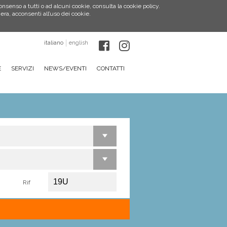
consenso a tutti o ad alcuni cookie, consulta la cookie policy.
a, acconsenti all’uso dei cookie.
italiano
english
E
SERVIZI
NEWS/EVENTI
CONTATTI
Rif