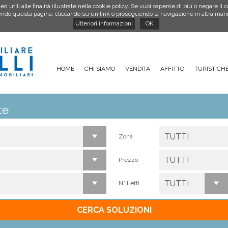
utili alle finalità illustrate nella cookie policy. Se vuoi saperne di più o negare il 
do questa pagina, cliccando su un link o proseguendo la navigazione in altra manier
Ulteriori informazioni
OK
HOME
CHI SIAMO
VENDITA
AFFITTO
TURISTICH
te
TUTTI
Zona
TUTTI
Prezzo
TUTTI
N° Letti
CERCA SOLUZIONI