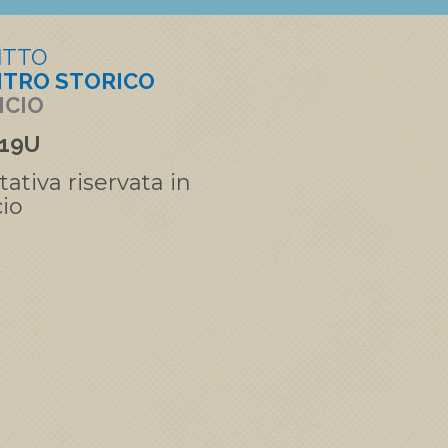
ITTO
TRO STORICO
ICIO
 19U
tativa riservata in
cio