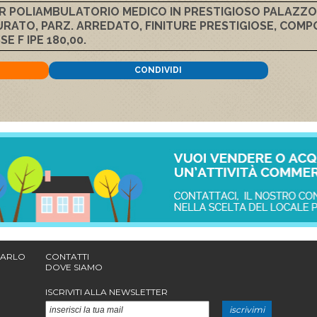
R POLIAMBULATORIO MEDICO IN PRESTIGIOSO PALAZZO U
TO, PARZ. ARREDATO, FINITURE PRESTIGIOSE, COMPO
 F IPE 180,00.
CONDIVIDI
 CARLO
CONTATTI
DOVE SIAMO
ISCRIVITI ALLA NEWSLETTER
iscrivimi