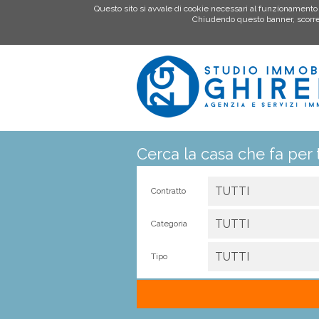
Questo sito si avvale di cookie necessari al funzionamento ed 
Chiudendo questo banner, scorren
Cerca la casa che fa per 
TUTTI
Contratto
TUTTI
Categoria
TUTTI
Tipo