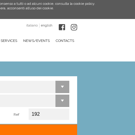
consenso a tutti o ad alcuni cookie, consulta la cookie policy.
a, acconsenti all’uso dei cookie.
italiano
english
SERVICES
NEWS/EVENTS
CONTACTS
Ref