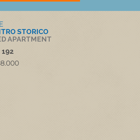
E
TRO STORICO
ED APARTMENT
. 192
48.000