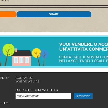
SHARE
 CARLO
CONTACTS
WHERE WE ARE
SUBSCRIBE TO NEWSLETTER
subscribe
LI.IT