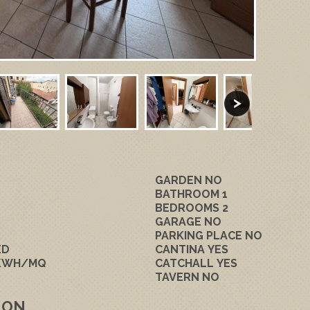
GARDEN
NO
BATHROOM
1
BEDROOMS
2
GARAGE
NO
PARKING PLACE
NO
ED
CANTINA
YES
 KWH/MQ
CATCHALL
YES
TAVERN
NO
ION