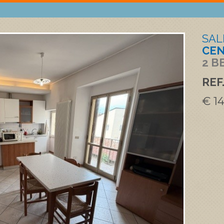
SAL
CEN
2 B
REF
€ 1