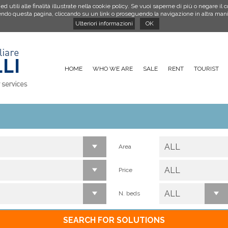
utili alle finalità illustrate nella cookie policy. Se vuoi saperne di più o negare il 
do questa pagina, cliccando su un link o proseguendo la navigazione in altra manier
Ulteriori informazioni
OK
HOME
WHO WE ARE
SALE
RENT
TOURIST
ALL
Area
ALL
Price
ALL
N. beds
SEARCH FOR SOLUTIONS