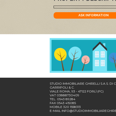
ASK INFORMATION
STUDIO IMMOBILIARE GHIRELLI S.A.S. DI
GARRIPOLI & C.
VIALE ROMA, 93 - 47122 FORLÌ (FC)
VAT 03888730409
TEL. 0543 89284
FAX 0543 415085
MOBILE 320 1558313
E-MAIL
INFO@STUDIOIMMOBILIAREGHIREL