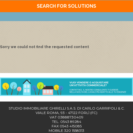
SEARCH FOR SOLUTIONS
Sorry we could not find the requested content
STUDIO IMMOBILIARE GHIRELLI S.A.S. DI CARLO GARRIPOLI & C.
VIALE ROMA, 93 - 47122 FORLÌ (FC)
VAT 03888730409
TEL. 0543 89284
FAX 0543 415085
MOBILE 320 1558313