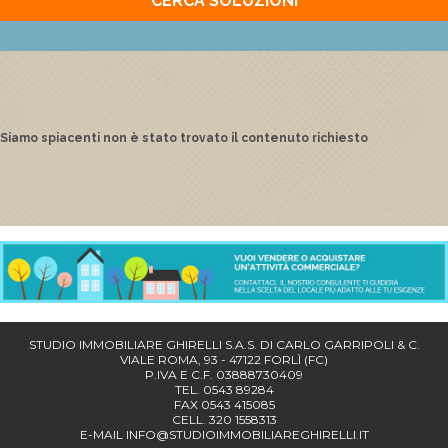
CERCA SOLUZIONI
Siamo spiacenti non è stato trovato il contenuto richiesto
STUDIO IMMOBILIARE GHIRELLI S.A.S. DI CARLO GARRIPOLI & C.
VIALE ROMA, 93 - 47122 FORLÌ (FC)
P.IVA E C.F. 03888730409
TEL. 0543 89284
FAX 0543 415085
CELL. 320 1558313
E-MAIL
INFO@STUDIOIMMOBILIAREGHIRELLI.IT